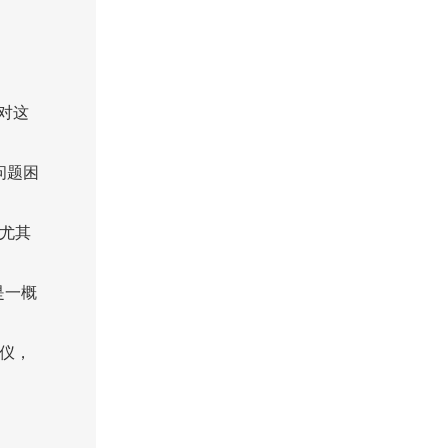
对这
问题困
尤其
是一概
仪，