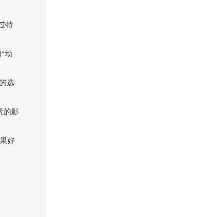
过特
“动
的选
素的影
果好