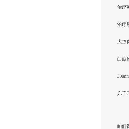
治疗
治疗
大致
白癜
308
几千
咱们