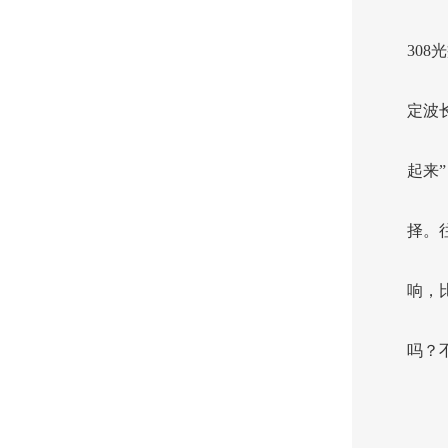
30
定波
起来
择。
响，
吗？