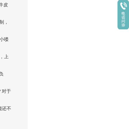
牛皮
制，
小喽
，上
负
？对于
能还不