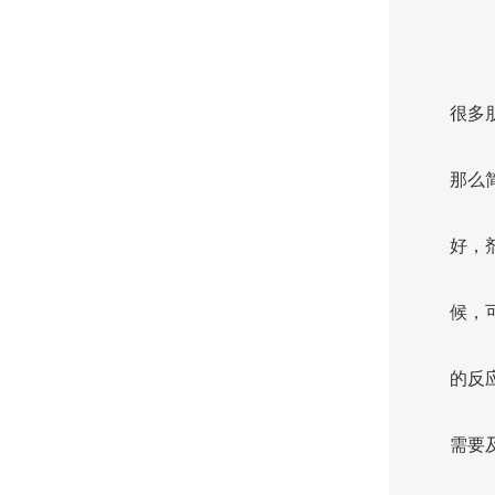
很多
那么
好，
候，
的反
需要