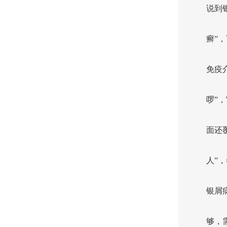
说到
癣”
免疫
啰”
面还
人”
银屑
够，