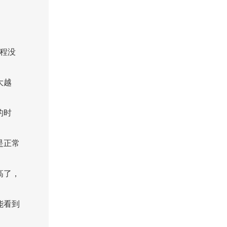
程没
大越
的时
是正常
高了，
能看到