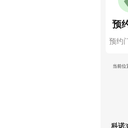
预
预约
当前位
科诺