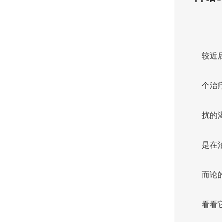
较近
个治
扰的
是在
而论
看看