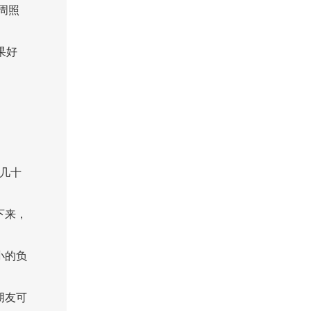
周照
果好
几十
下来，
小的负
朋友可