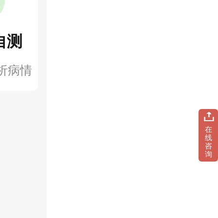
自测
析病情
在
线
咨
询