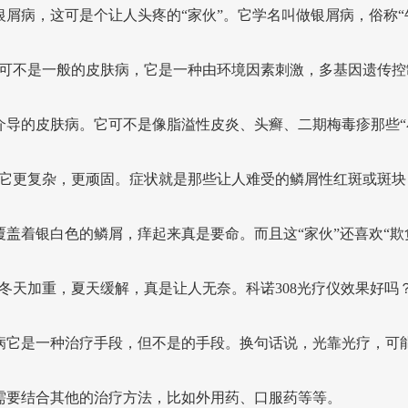
银屑病，这可是个让人头疼的“家伙”。它学名叫做银屑病，俗称“
，可不是一般的皮肤病，它是一种由环境因素刺激，多基因遗传控
介导的皮肤病。它可不是像脂溢性皮炎、头癣、二期梅毒疹那些“
，它更复杂，更顽固。症状就是那些让人难受的鳞屑性红斑或斑块
覆盖着银白色的鳞屑，痒起来真是要命。而且这“家伙”还喜欢“欺
，冬天加重，夏天缓解，真是让人无奈。科诺308光疗仪效果好吗
病它是一种治疗手段，但不是的手段。换句话说，光靠光疗，可
需要结合其他的治疗方法，比如外用药、口服药等等。